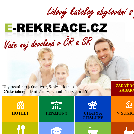
Rekreacentrum.cz
Autocamp Milovice u Hořic
ZADAŤ D
Ubytování pro jednotlivce, školy i skupiny
ZADAR
Dětské tábory - letní tábory i zimní tábory pro děti
HOTELY
PENZIÓNY
CHATY A
V SÚKR
CHALUPY