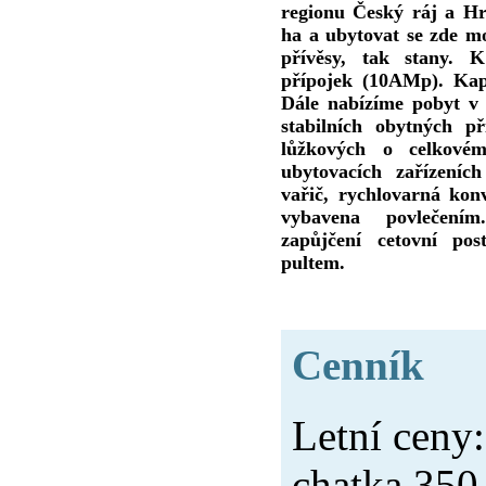
regionu Český ráj a H
ha a ubytovat se zde m
přívěsy, tak stany. K
přípojek (10AMp). Kap
Dále nabízíme pobyt v
stabilních obytných p
lůžkových o celkovém
ubytovacích zařízeníc
vařič, rychlovarná kon
vybavena povlečen
zapůjčení cetovní po
pultem.
Cenník
Letní ceny
chatka 350,