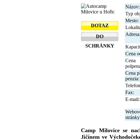
Názov:
Typ obj
Mesto:
DOTAZ
Lokalit
Adresa
DO
SCHRÁNKY
Kapacit
Cena o
Cena
polpenz
Cena p
penzia:
Telefon
Fax:
E-mail:
Webov
stránky
Camp Milovice se nac
Jičínem ve Východočeké