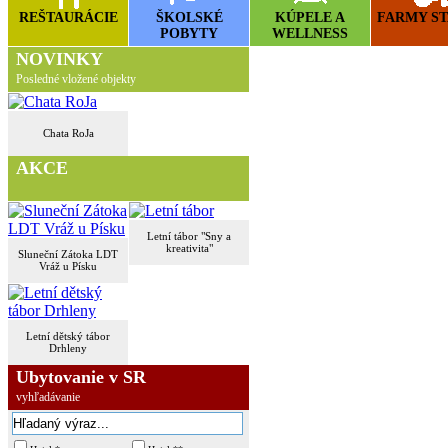
REŠTAURÁCIE
ŠKOLSKÉ
KÚPELE A
FARMY S
POBYTY
WELLNESS
NOVINKY
Posledné vložené objekty
Chata RoJa
AKCE
Letní tábor "Sny a
kreativita"
Sluneční Zátoka LDT
Vráž u Písku
Letní dětský tábor
Drhleny
Ubytovanie v SR
vyhľadávanie