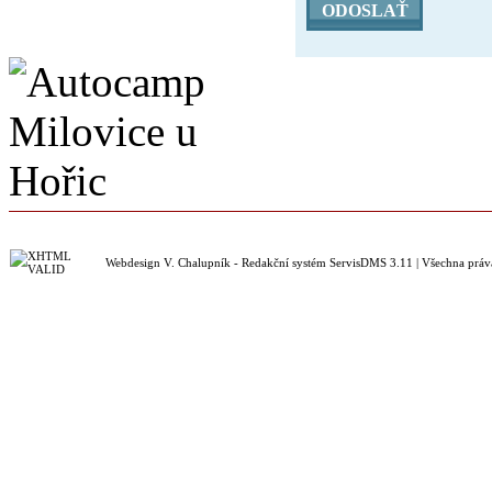
ODOSLAŤ
Webdesign V. Chalupník
-
Redakční systém ServisDMS 3.11
| Všechna prá