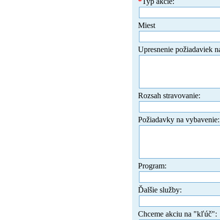
*
Typ akcie:
Miest
Upresnenie požiadaviek n
Rozsah stravovanie:
Požiadavky na vybavenie:
Program:
Ďalšie služby:
Chceme akciu na "kľúč":