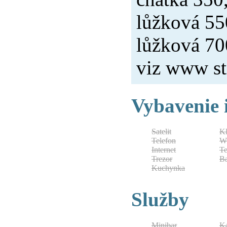
lůžková 55
lůžková 700
viz www st
Vybavenie 
Satelit
Kl
Telefon
W
Internet
Te
Trezor
B
Kuchynka
Služby
Minibar
Ka