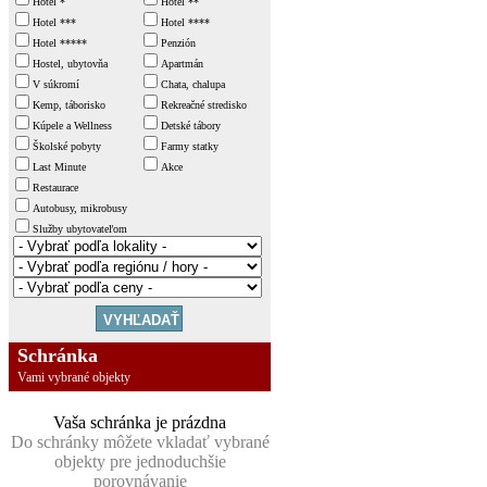
Hotel *
Hotel **
Hotel ***
Hotel ****
Hotel *****
Penzión
Hostel, ubytovňa
Apartmán
V súkromí
Chata, chalupa
Kemp, táborisko
Rekreačné stredisko
Kúpele a Wellness
Detské tábory
Školské pobyty
Farmy statky
Last Minute
Akce
Restaurace
Autobusy, mikrobusy
Služby ubytovateľom
Schránka
Vami vybrané objekty
Vaša schránka je prázdna
Do schránky môžete vkladať vybrané
objekty pre jednoduchšie
porovnávanie