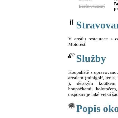
B
Bazén vnútorný
pr
Stravova
V areálu restaurace s c
Motorest.
Služby
Koupaliště s upravovano
areálem (minigolf, tenis, 
), dětským koutkem (
houpačkami, kolotočem,
dispozici je také velká ša
Popis oko