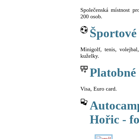
Společenská místnost pr
200 osob.
Športové
Minigolf, tenis, volejbal
kuželky.
Platobné
Visa, Euro card.
Autocamp
Hořic - f